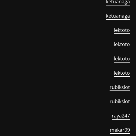
ketuanaga
ketuanaga
lektoto
lektoto
lektoto
lektoto
rubikslot
rubikslot
raya247
mekar99