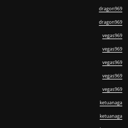
dragon969
dragon969
vegas969
vegas969
vegas969
vegas969
vegas969
ketuanaga
ketuanaga