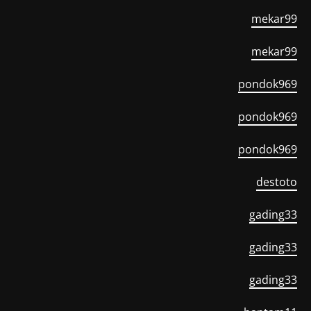
mekar99
mekar99
pondok969
pondok969
pondok969
destoto
gading33
gading33
gading33