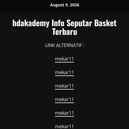
Skip
August 9, 2026
to
content
hdakademy Info Seputar Basket
Terbaru
LINK ALTERNATIF :
mekar11
mekar11
mekar11
mekar11
mekar11
mekar11