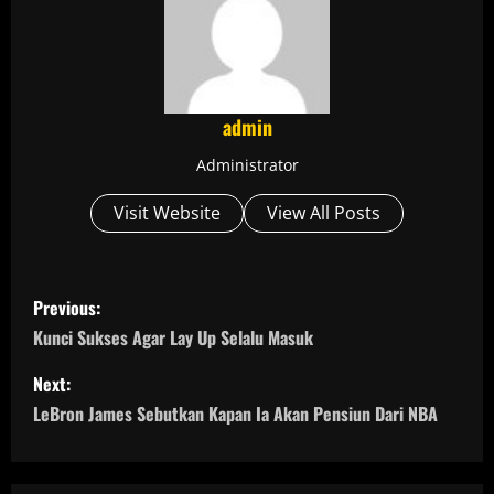
admin
Administrator
Visit Website
View All Posts
P
Previous:
o
Kunci Sukses Agar Lay Up Selalu Masuk
s
Next:
LeBron James Sebutkan Kapan Ia Akan Pensiun Dari NBA
t
n