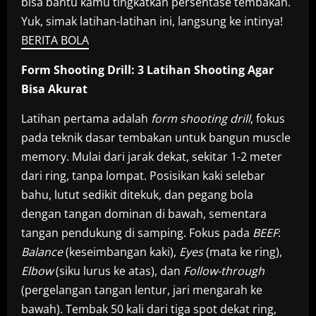
bisa bantu kamu tingkatkan persentase tembakan.
Yuk, simak latihan-latihan ini, langsung ke intinya!
BERITA BOLA
Form Shooting Drill: 3 Latihan Shooting Agar
Bisa Akurat
Latihan pertama adalah
form shooting drill
, fokus
pada teknik dasar tembakan untuk bangun muscle
memory. Mulai dari jarak dekat, sekitar 1-2 meter
dari ring, tanpa lompat. Posisikan kaki selebar
bahu, lutut sedikit ditekuk, dan pegang bola
dengan tangan dominan di bawah, sementara
tangan pendukung di samping. Fokus pada
BEEF
:
Balance
(keseimbangan kaki),
Eyes
(mata ke ring),
Elbow
(siku lurus ke atas), dan
Follow-through
(pergelangan tangan lentur, jari mengarah ke
bawah). Tembak 50 kali dari tiga spot dekat ring,