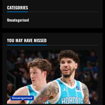
CATEGORIES
Uncategorized
YOU MAY HAVE MISSED
Uncategorized