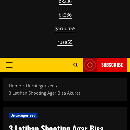
bk236
bk236
garuda55
rusa55
SUBSCRIBE
Primary
Menu
Home
Uncategorized
3 Latihan Shooting Agar Bisa Akurat
Uncategorized
3 Latihan Shooting Agar Bisa