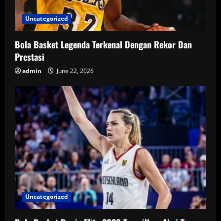
Uncategorized
Bola Basket Legenda Terkenal Dengan Rekor Dan
Prestasi
admin
June 22, 2026
Uncategorized