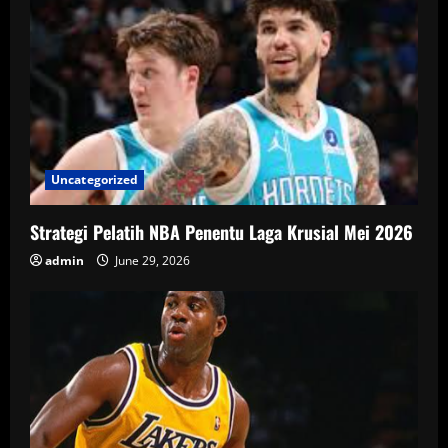
Uncategorized
Strategi Pelatih NBA Penentu Laga Krusial Mei 2026
admin
June 29, 2026