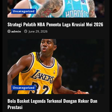
Uncategorized
Strategi Pelatih NBA Penentu Laga Krusial Mei 2026
admin
June 29, 2026
Uncategorized
Bola Basket Legenda Terkenal Dengan Rekor Dan
Prestasi