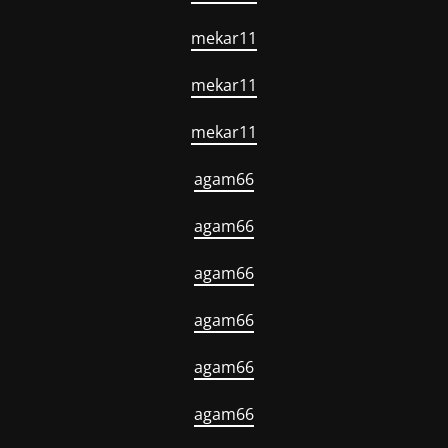
mekar11
mekar11
mekar11
agam66
agam66
agam66
agam66
agam66
agam66