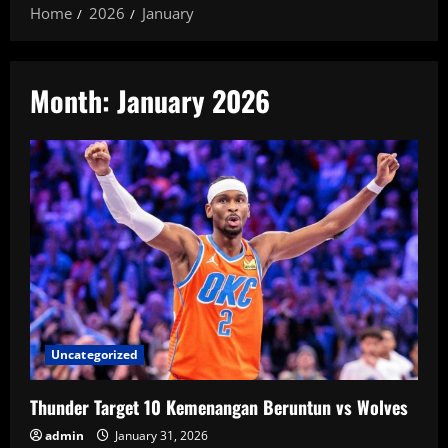
Home
2026
January
Month:
January 2026
Uncategorized
Thunder Target 10 Kemenangan Beruntun vs Wolves
admin
January 31, 2026