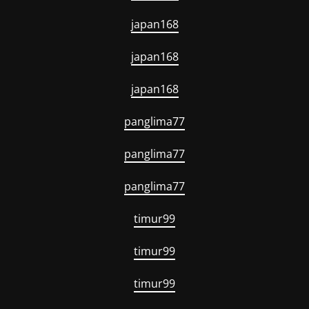
japan168
japan168
japan168
panglima77
panglima77
panglima77
timur99
timur99
timur99