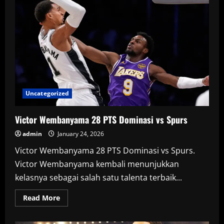
vs
Luka
24
Januari
Uncategorized
Victor Wembanyama 28 PTS Dominasi vs Spurs
admin
January 24, 2026
Victor Wembanyama 28 PTS Dominasi vs Spurs.
Victor Wembanyama kembali menunjukkan
kelasnya sebagai salah satu talenta terbaik...
Read
Read More
more
about
Victor