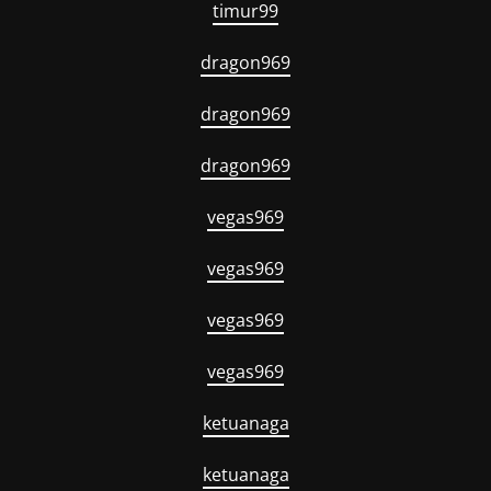
timur99
dragon969
dragon969
dragon969
vegas969
vegas969
vegas969
vegas969
ketuanaga
ketuanaga