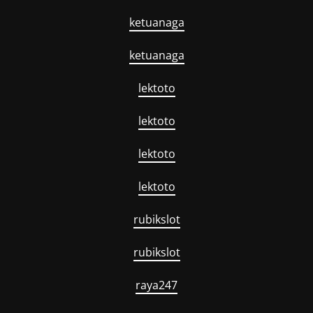
ketuanaga
ketuanaga
lektoto
lektoto
lektoto
lektoto
rubikslot
rubikslot
raya247