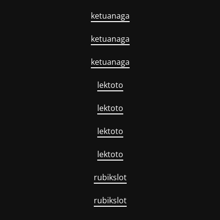
ketuanaga
ketuanaga
ketuanaga
lektoto
lektoto
lektoto
lektoto
rubikslot
rubikslot