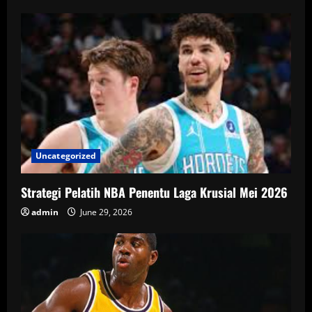
Uncategorized
Strategi Pelatih NBA Penentu Laga Krusial Mei 2026
admin
June 29, 2026