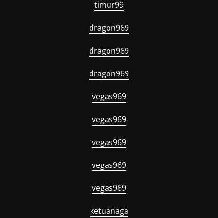
timur99
dragon969
dragon969
dragon969
vegas969
vegas969
vegas969
vegas969
vegas969
ketuanaga