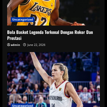
Uncategorized
Bola Basket Legenda Terkenal Dengan Rekor Dan
Prestasi
admin
June 22, 2026
Uncategorized