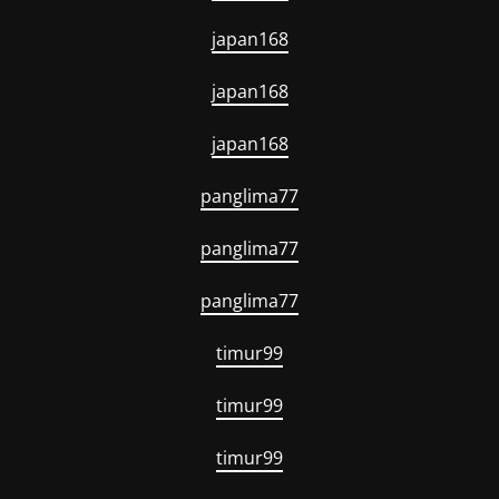
japan168
japan168
japan168
panglima77
panglima77
panglima77
timur99
timur99
timur99