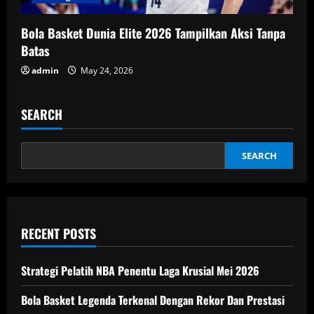
Bola Basket Dunia Elite 2026 Tampilkan Aksi Tanpa
Batas
admin
May 24, 2026
SEARCH
SEARCH
RECENT POSTS
Strategi Pelatih NBA Penentu Laga Krusial Mei 2026
Bola Basket Legenda Terkenal Dengan Rekor Dan Prestasi