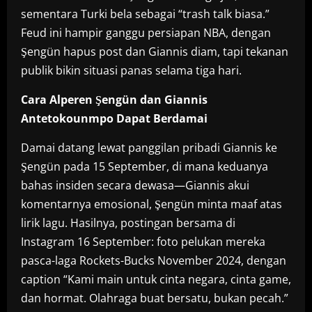
sementara Turki bela sebagai “trash talk biasa.”
Feud ini hampir ganggu persiapan NBA, dengan
Şengün hapus post dan Giannis diam, tapi tekanan
publik bikin situasi panas selama tiga hari.
Cara Alperen Şengün dan Giannis
Antetokounmpo Dapat Berdamai
Damai datang lewat panggilan pribadi Giannis ke
Şengün pada 15 September, di mana keduanya
bahas insiden secara dewasa—Giannis akui
komentarnya emosional, Şengün minta maaf atas
lirik lagu. Hasilnya, postingan bersama di
Instagram 16 September: foto pelukan mereka
pasca-laga Rockets-Bucks November 2024, dengan
caption “Kami main untuk cinta negara, cinta game,
dan hormat. Olahraga buat bersatu, bukan pecah.”