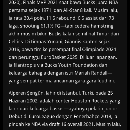
2020), Finals MVP 2021 saat bawa Bucks juara NBA
pertama sejak 1971, dan All-Star 8 kali. Musim lalu,
ia rata 30.4 poin, 11.5 rebound, 6.5 assist dari 73
laga, shooting 61.1% FG—tapi cedera hamstring
akhir musim bikin Bucks kalah semifinal Timur dari
Celtics. Di timnas Yunani, Giannis kapten sejak
2016, bawa tim ke perempat final Olimpiade 2024
dan perunggu EuroBasket 2025. Di luar lapangan,
ia filantropis via Bucks Youth Foundation dan
keluarga bahagia dengan istri Mariah Randall—
yang sempat terima ancaman gara-gara feud ini.
Alperen Şengün, lahir di Istanbul, Turki, pada 25
Haziran 2002, adalah center Houston Rockets yang
lahir dari keluarga basket—ayahnya pelatih junior.
Debut di EuroLeague dengan Fenerbahçe 2018, ia
pindah ke NBA via draft 16 overall 2021. Musim lalu,