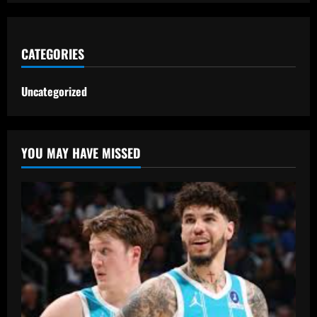
CATEGORIES
Uncategorized
YOU MAY HAVE MISSED