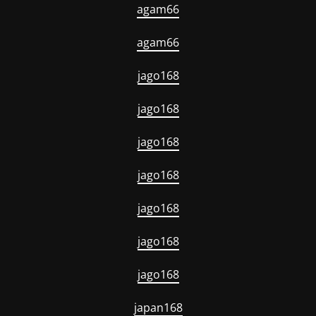
agam66
agam66
jago168
jago168
jago168
jago168
jago168
jago168
jago168
japan168