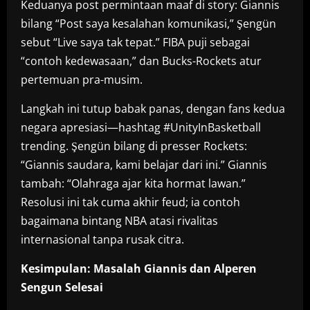
Keduanya post permintaan maaf di story: Giannis
bilang “Post saya kesalahan komunikasi,” Şengün
sebut “Live saya tak tepat.” FIBA puji sebagai
“contoh kedewasaan,” dan Bucks-Rockets atur
pertemuan pra-musim.
Langkah ini tutup babak panas, dengan fans kedua
negara apresiasi—hashtag #UnityInBasketball
trending. Şengün bilang di presser Rockets:
“Giannis saudara, kami belajar dari ini.” Giannis
tambah: “Olahraga ajar kita hormat lawan.”
Resolusi ini tak cuma akhir feud; ia contoh
bagaimana bintang NBA atasi rivalitas
internasional tanpa rusak citra.
Kesimpulan: Masalah Giannis dan Alperen
Sengun Selesai