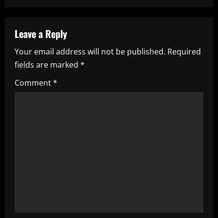
n
a
Leave a Reply
Your email address will not be published.
Required
v
fields are marked
*
i
Comment
*
g
a
t
i
o
n