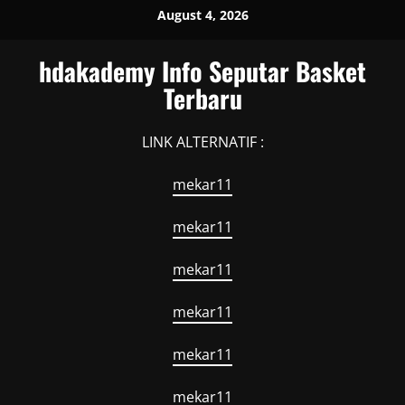
Skip
August 4, 2026
to
content
hdakademy Info Seputar Basket
Terbaru
LINK ALTERNATIF :
mekar11
mekar11
mekar11
mekar11
mekar11
mekar11