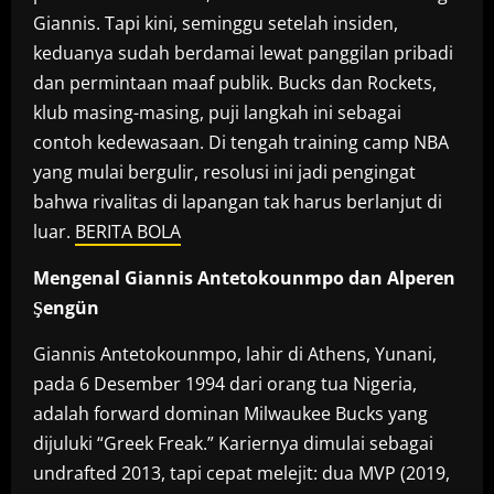
Giannis. Tapi kini, seminggu setelah insiden,
keduanya sudah berdamai lewat panggilan pribadi
dan permintaan maaf publik. Bucks dan Rockets,
klub masing-masing, puji langkah ini sebagai
contoh kedewasaan. Di tengah training camp NBA
yang mulai bergulir, resolusi ini jadi pengingat
bahwa rivalitas di lapangan tak harus berlanjut di
luar.
BERITA BOLA
Mengenal Giannis Antetokounmpo dan Alperen
Şengün
Giannis Antetokounmpo, lahir di Athens, Yunani,
pada 6 Desember 1994 dari orang tua Nigeria,
adalah forward dominan Milwaukee Bucks yang
dijuluki “Greek Freak.” Kariernya dimulai sebagai
undrafted 2013, tapi cepat melejit: dua MVP (2019,