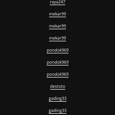
raya247
mekar99
mekar99
mekar99
pondok969
pondok969
pondok969
destoto
gading33
gading33