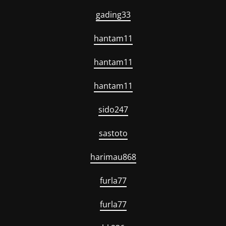
gading33
hantam11
hantam11
hantam11
sido247
sastoto
harimau868
furla77
furla77