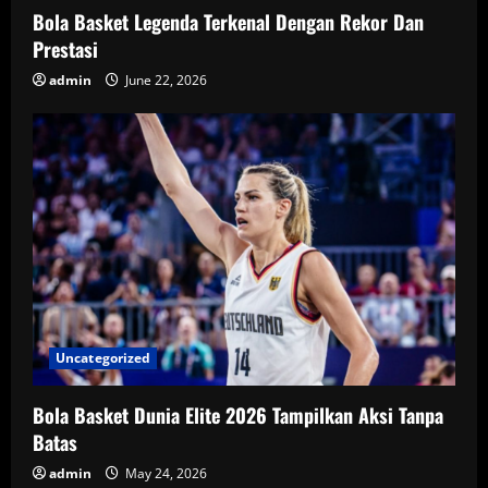
Bola Basket Legenda Terkenal Dengan Rekor Dan
Prestasi
admin
June 22, 2026
Uncategorized
Bola Basket Dunia Elite 2026 Tampilkan Aksi Tanpa
Batas
admin
May 24, 2026