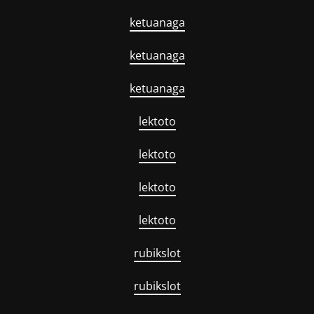
ketuanaga
ketuanaga
ketuanaga
lektoto
lektoto
lektoto
lektoto
rubikslot
rubikslot