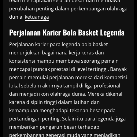
telah menciptakan sejarah besar dan membawa
perubahan penting dalam perkembangan olahraga
dunia.
ketuanaga
Perjalanan Karier Bola Basket Legenda
Perjalanan karier para legenda bola basket
menunjukkan bagaimana kerja keras dan
konsistensi mampu membawa seorang pemain
mencapai puncak prestasi di level tertinggi. Banyak
pemain memulai perjalanan mereka dari kompetisi
lokal sebelum akhirnya tampil di liga profesional
dan menjadi ikon olahraga dunia. Mereka dikenal
karena disiplin tinggi dalam latihan dan
kemampuan menghadapi tekanan besar pada
pertandingan penting. Selain itu para legenda juga
memberikan pengaruh besar terhadap
perkembangan generasi muda yang menjadikan