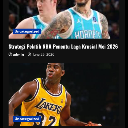
Uncategorized
Strategi Pelatih NBA Penentu Laga Krusial Mei 2026
admin
June 29, 2026
Uncategorized