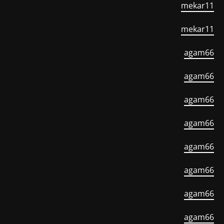
mekar11
mekar11
agam66
agam66
agam66
agam66
agam66
agam66
agam66
agam66