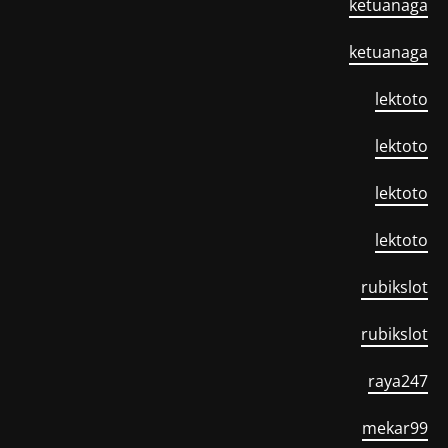
ketuanaga
ketuanaga
lektoto
lektoto
lektoto
lektoto
rubikslot
rubikslot
raya247
mekar99