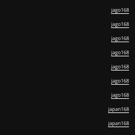
jago168
jago168
jago168
jago168
jago168
jago168
jago168
japan168
japan168