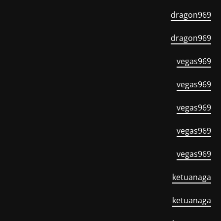
dragon969
dragon969
vegas969
vegas969
vegas969
vegas969
vegas969
ketuanaga
ketuanaga