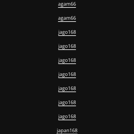
agam66
agam66
jago168
jago168
jago168
jago168
jago168
jago168
jago168
japan168