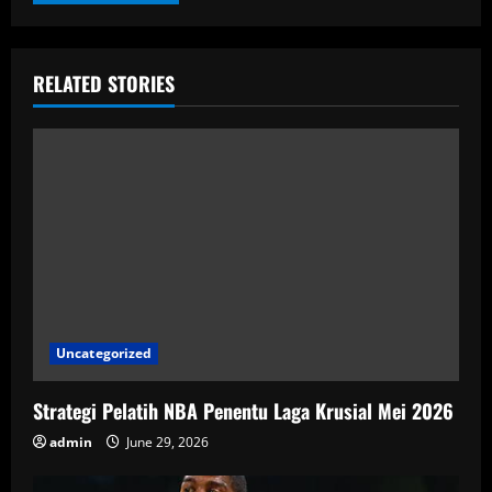
RELATED STORIES
Uncategorized
Strategi Pelatih NBA Penentu Laga Krusial Mei 2026
admin
June 29, 2026