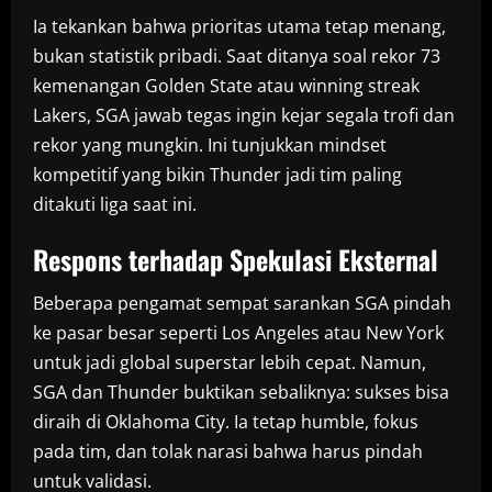
Ia tekankan bahwa prioritas utama tetap menang,
bukan statistik pribadi. Saat ditanya soal rekor 73
kemenangan Golden State atau winning streak
Lakers, SGA jawab tegas ingin kejar segala trofi dan
rekor yang mungkin. Ini tunjukkan mindset
kompetitif yang bikin Thunder jadi tim paling
ditakuti liga saat ini.
Respons terhadap Spekulasi Eksternal
Beberapa pengamat sempat sarankan SGA pindah
ke pasar besar seperti Los Angeles atau New York
untuk jadi global superstar lebih cepat. Namun,
SGA dan Thunder buktikan sebaliknya: sukses bisa
diraih di Oklahoma City. Ia tetap humble, fokus
pada tim, dan tolak narasi bahwa harus pindah
untuk validasi.