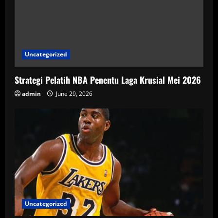
Uncategorized
Strategi Pelatih NBA Penentu Laga Krusial Mei 2026
admin
June 29, 2026
Uncategorized