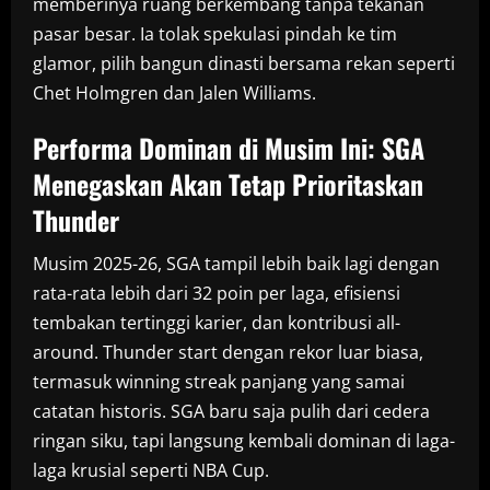
memberinya ruang berkembang tanpa tekanan
pasar besar. Ia tolak spekulasi pindah ke tim
glamor, pilih bangun dinasti bersama rekan seperti
Chet Holmgren dan Jalen Williams.
Performa Dominan di Musim Ini: SGA
Menegaskan Akan Tetap Prioritaskan
Thunder
Musim 2025-26, SGA tampil lebih baik lagi dengan
rata-rata lebih dari 32 poin per laga, efisiensi
tembakan tertinggi karier, dan kontribusi all-
around. Thunder start dengan rekor luar biasa,
termasuk winning streak panjang yang samai
catatan historis. SGA baru saja pulih dari cedera
ringan siku, tapi langsung kembali dominan di laga-
laga krusial seperti NBA Cup.