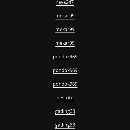
raya247
mekar99
mekar99
mekar99
pondok969
pondok969
pondok969
destoto
gading33
gading33