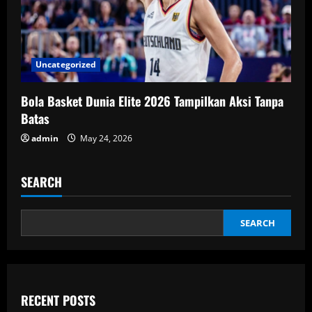
Uncategorized
Bola Basket Dunia Elite 2026 Tampilkan Aksi Tanpa
Batas
admin
May 24, 2026
SEARCH
SEARCH
RECENT POSTS