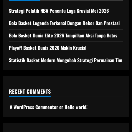
Strategi Pelatih NBA Penentu Laga Krusial Mei 2026
Bola Basket Legenda Terkenal Dengan Rekor Dan Prestasi
Bola Basket Dunia Elite 2026 Tampilkan Aksi Tanpa Batas
Playoff Basket Dunia 2026 Makin Krusial
Statistik Basket Modern Mengubah Strategi Permainan Tim
RECENT COMMENTS
A WordPress Commenter
on
Hello world!