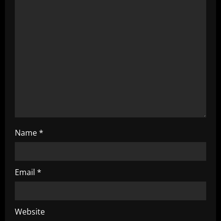
g
a
t
i
o
n
Name
*
Email
*
Website