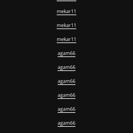
mekar11
mekar11
mekar11
agam66
agam66
agam66
agam66
agam66
agam66