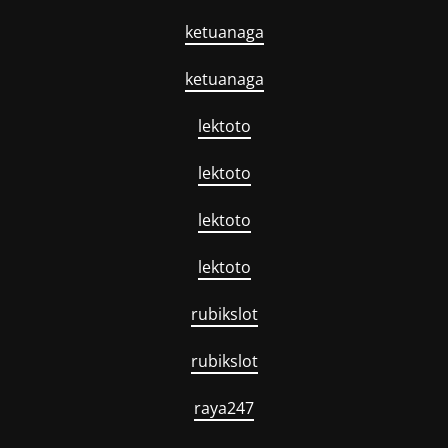
ketuanaga
ketuanaga
lektoto
lektoto
lektoto
lektoto
rubikslot
rubikslot
raya247