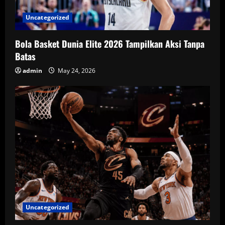
Uncategorized
Bola Basket Dunia Elite 2026 Tampilkan Aksi Tanpa
Batas
admin
May 24, 2026
Uncategorized