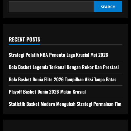
SEARCH
RECENT POSTS
Strategi Pelatih NBA Penentu Laga Krusial Mei 2026
Bola Basket Legenda Terkenal Dengan Rekor Dan Prestasi
Bola Basket Dunia Elite 2026 Tampilkan Aksi Tanpa Batas
Playoff Basket Dunia 2026 Makin Krusial
Statistik Basket Modern Mengubah Strategi Permainan Tim