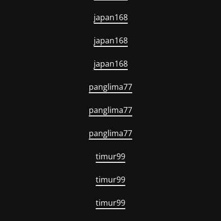
japan168
japan168
japan168
panglima77
panglima77
panglima77
timur99
timur99
timur99