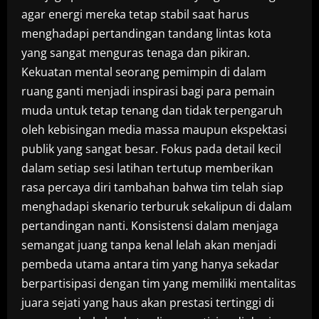
agar energi mereka tetap stabil saat harus
menghadapi pertandingan tandang lintas kota
yang sangat menguras tenaga dan pikiran.
Kekuatan mental seorang pemimpin di dalam
ruang ganti menjadi inspirasi bagi para pemain
muda untuk tetap tenang dan tidak terpengaruh
oleh kebisingan media massa maupun ekspektasi
publik yang sangat besar. Fokus pada detail kecil
dalam setiap sesi latihan tertutup memberikan
rasa percaya diri tambahan bahwa tim telah siap
menghadapi skenario terburuk sekalipun di dalam
pertandingan nanti. Konsistensi dalam menjaga
semangat juang tanpa kenal lelah akan menjadi
pembeda utama antara tim yang hanya sekadar
berpartisipasi dengan tim yang memiliki mentalitas
juara sejati yang haus akan prestasi tertinggi di