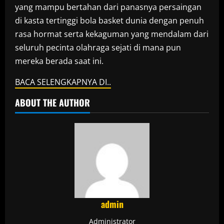
yang mampu bertahan dari panasnya persaingan
di kasta tertinggi bola basket dunia dengan penuh
rasa hormat serta kekaguman yang mendalam dari
seluruh pecinta olahraga sejati di mana pun
mereka berada saat ini.
BACA SELENGKAPNYA DI..
ABOUT THE AUTHOR
admin
Administrator