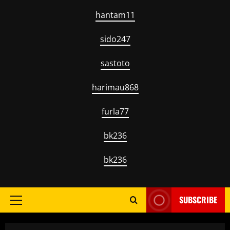
hantam11
sido247
sastoto
harimau868
furla77
bk236
bk236
SUBSCRIBE
Primary
Menu