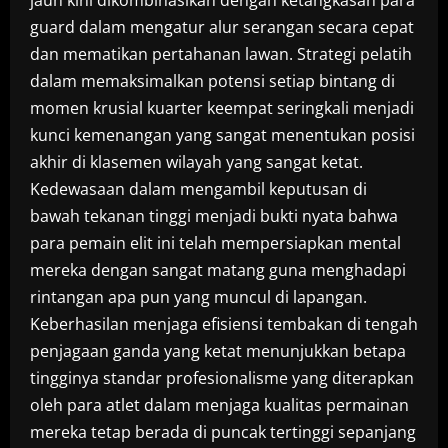
guard dalam mengatur alur serangan secara cepat
dan mematikan pertahanan lawan. Strategi pelatih
dalam memaksimalkan potensi setiap bintang di
momen krusial kuarter keempat seringkali menjadi
kunci kemenangan yang sangat menentukan posisi
akhir di klasemen wilayah yang sangat ketat.
Kedewasaan dalam mengambil keputusan di
bawah tekanan tinggi menjadi bukti nyata bahwa
para pemain elit ini telah mempersiapkan mental
mereka dengan sangat matang guna menghadapi
rintangan apa pun yang muncul di lapangan.
Keberhasilan menjaga efisiensi tembakan di tengah
penjagaan ganda yang ketat menunjukkan betapa
tingginya standar profesionalisme yang diterapkan
oleh para atlet dalam menjaga kualitas permainan
mereka tetap berada di puncak tertinggi sepanjang