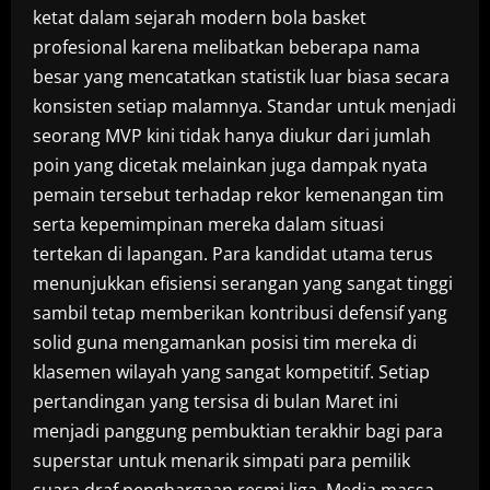
ketat dalam sejarah modern bola basket
profesional karena melibatkan beberapa nama
besar yang mencatatkan statistik luar biasa secara
konsisten setiap malamnya. Standar untuk menjadi
seorang MVP kini tidak hanya diukur dari jumlah
poin yang dicetak melainkan juga dampak nyata
pemain tersebut terhadap rekor kemenangan tim
serta kepemimpinan mereka dalam situasi
tertekan di lapangan. Para kandidat utama terus
menunjukkan efisiensi serangan yang sangat tinggi
sambil tetap memberikan kontribusi defensif yang
solid guna mengamankan posisi tim mereka di
klasemen wilayah yang sangat kompetitif. Setiap
pertandingan yang tersisa di bulan Maret ini
menjadi panggung pembuktian terakhir bagi para
superstar untuk menarik simpati para pemilik