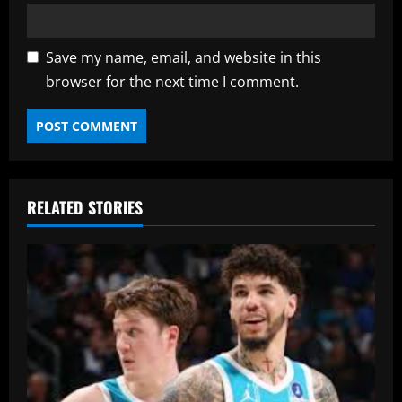
Save my name, email, and website in this
browser for the next time I comment.
RELATED STORIES