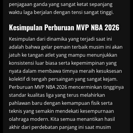
penjagaan ganda yang sangat ketat sepanjang
waktu laga berjalan dengan tensi sangat tinggi.
Kesimpulan Perburuan MVP NBA 2026
Kesimpulan dari dinamika yang terjadi saat ini
adalah bahwa gelar pemain terbaik musim ini akan
jatuh ke tangan atlet yang mampu menunjukkan
konsistensi luar biasa serta kepemimpinan yang
nyata dalam membawa timnya meraih kesuksesan
kolektif di tengah persaingan yang sangat kejam.
Perburuan MVP NBA 2026 mencerminkan tingginya
standar kualitas liga yang terus melahirkan
pahlawan baru dengan kemampuan fisik serta
teknis yang semakin mendekati kesempurnaan
olahraga modern. Kita semua menantikan hasil
akhir dari perdebatan panjang ini saat musim