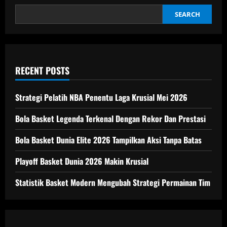
SEARCH
RECENT POSTS
Strategi Pelatih NBA Penentu Laga Krusial Mei 2026
Bola Basket Legenda Terkenal Dengan Rekor Dan Prestasi
Bola Basket Dunia Elite 2026 Tampilkan Aksi Tanpa Batas
Playoff Basket Dunia 2026 Makin Krusial
Statistik Basket Modern Mengubah Strategi Permainan Tim