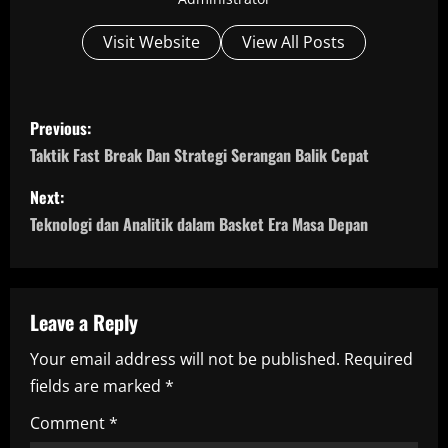
Visit Website
View All Posts
P
Previous:
o
Taktik Fast Break Dan Strategi Serangan Balik Cepat
s
Next:
Teknologi dan Analitik dalam Basket Era Masa Depan
t
n
a
Leave a Reply
Your email address will not be published.
Required
v
fields are marked
*
i
Comment
*