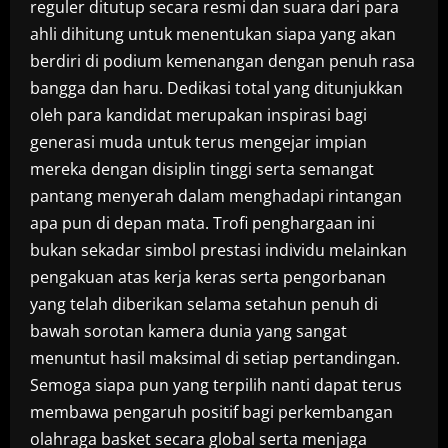
reguler ditutup secara resmi dan suara dari para
ahli dihitung untuk menentukan siapa yang akan
berdiri di podium kemenangan dengan penuh rasa
bangga dan haru. Dedikasi total yang ditunjukkan
oleh para kandidat merupakan inspirasi bagi
generasi muda untuk terus mengejar impian
mereka dengan disiplin tinggi serta semangat
pantang menyerah dalam menghadapi rintangan
apa pun di depan mata. Trofi penghargaan ini
bukan sekadar simbol prestasi individu melainkan
pengakuan atas kerja keras serta pengorbanan
yang telah diberikan selama setahun penuh di
bawah sorotan kamera dunia yang sangat
menuntut hasil maksimal di setiap pertandingan.
Semoga siapa pun yang terpilih nanti dapat terus
membawa pengaruh positif bagi perkembangan
olahraga basket secara global serta menjaga