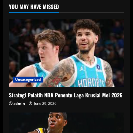
YOU MAY HAVE MISSED
Uncategorized
Strategi Pelatih NBA Penentu Laga Krusial Mei 2026
admin
June 29, 2026