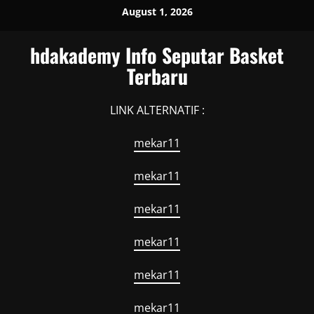
Skip
August 1, 2026
to
content
hdakademy Info Seputar Basket
Terbaru
LINK ALTERNATIF :
mekar11
mekar11
mekar11
mekar11
mekar11
mekar11