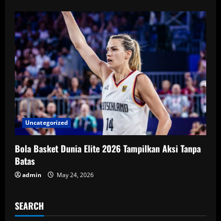
Uncategorized
Bola Basket Dunia Elite 2026 Tampilkan Aksi Tanpa
Batas
admin
May 24, 2026
SEARCH