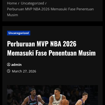
Home
Uncategorized
Perburuan MVP NBA 2026 Memasuki Fase Penentuan
Musim
Uncategorized
Perburuan MVP NBA 2026
Memasuki Fase Penentuan Musim
admin
March 27, 2026