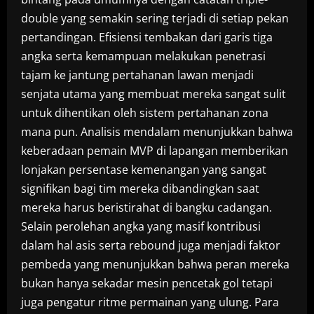
double yang semakin sering terjadi di setiap pekan
pertandingan. Efisiensi tembakan dari garis tiga
angka serta kemampuan melakukan penetrasi
tajam ke jantung pertahanan lawan menjadi
senjata utama yang membuat mereka sangat sulit
untuk dihentikan oleh sistem pertahanan zona
mana pun. Analisis mendalam menunjukkan bahwa
keberadaan pemain MVP di lapangan memberikan
lonjakan persentase kemenangan yang sangat
signifikan bagi tim mereka dibandingkan saat
mereka harus beristirahat di bangku cadangan.
Selain perolehan angka yang masif kontribusi
dalam hal asis serta rebound juga menjadi faktor
pembeda yang menunjukkan bahwa peran mereka
bukan hanya sekadar mesin pencetak gol tetapi
juga pengatur ritme permainan yang ulung. Para