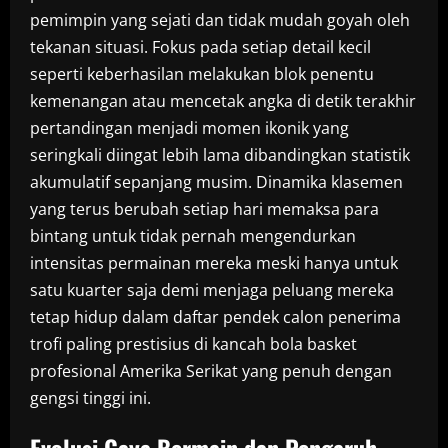
pemimpin yang sejati dan tidak mudah goyah oleh
tekanan situasi. Fokus pada setiap detail kecil
seperti keberhasilan melakukan blok penentu
kemenangan atau mencetak angka di detik terakhir
pertandingan menjadi momen ikonik yang
seringkali diingat lebih lama dibandingkan statistik
akumulatif sepanjang musim. Dinamika klasemen
yang terus berubah setiap hari memaksa para
bintang untuk tidak pernah mengendurkan
intensitas permainan mereka meski hanya untuk
satu kuarter saja demi menjaga peluang mereka
tetap hidup dalam daftar pendek calon penerima
trofi paling prestisius di kancah bola basket
profesional Amerika Serikat yang penuh dengan
gengsi tinggi ini.