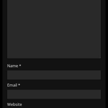
g
a
t
i
o
n
Name
*
Email
*
Website