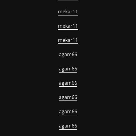
mekar11
mekar11
mekar11
agam66
agam66
agam66
agam66
agam66
agam66