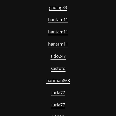
gading33
hantam11
hantam11
hantam11
sido247
sastoto
harimau868
furla77
furla77