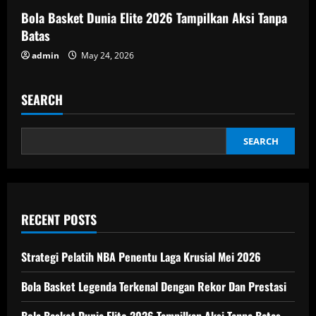
Bola Basket Dunia Elite 2026 Tampilkan Aksi Tanpa
Batas
admin
May 24, 2026
SEARCH
SEARCH
RECENT POSTS
Strategi Pelatih NBA Penentu Laga Krusial Mei 2026
Bola Basket Legenda Terkenal Dengan Rekor Dan Prestasi