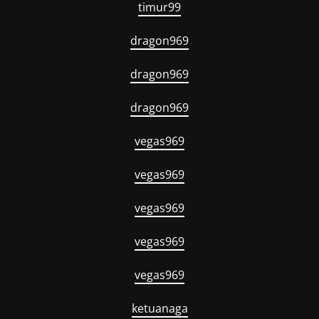
timur99
dragon969
dragon969
dragon969
vegas969
vegas969
vegas969
vegas969
vegas969
ketuanaga