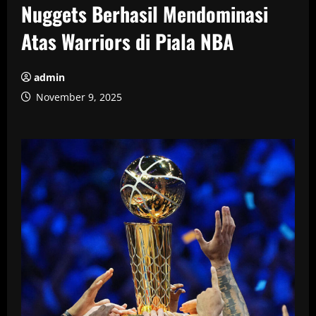
Nuggets Berhasil Mendominasi
Atas Warriors di Piala NBA
admin
November 9, 2025