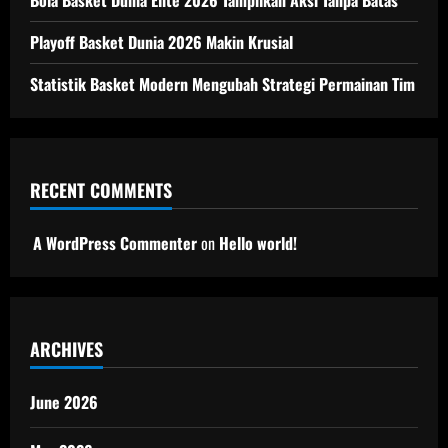
Bola Basket Dunia Elite 2026 Tampilkan Aksi Tanpa Batas
Playoff Basket Dunia 2026 Makin Krusial
Statistik Basket Modern Mengubah Strategi Permainan Tim
RECENT COMMENTS
A WordPress Commenter
on
Hello world!
ARCHIVES
June 2026