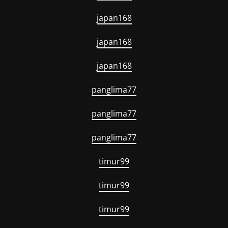
japan168
japan168
japan168
panglima77
panglima77
panglima77
timur99
timur99
timur99