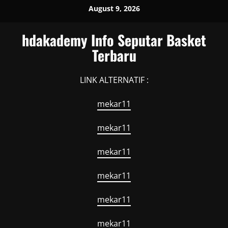
Skip
August 9, 2026
to
content
hdakademy Info Seputar Basket
Terbaru
LINK ALTERNATIF :
mekar11
mekar11
mekar11
mekar11
mekar11
mekar11