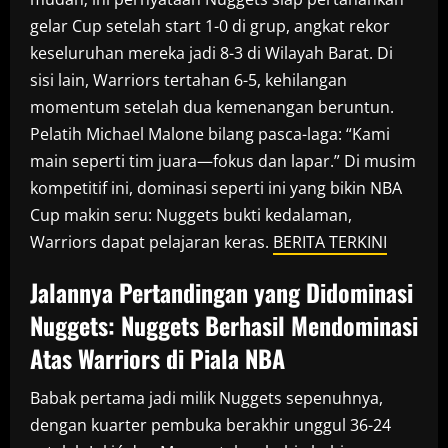
gelar Cup setelah start 1-0 di grup, angkat rekor
keseluruhan mereka jadi 8-3 di Wilayah Barat. Di
sisi lain, Warriors tertahan 6-5, kehilangan
momentum setelah dua kemenangan beruntun.
Pelatih Michael Malone bilang pasca-laga: “Kami
main seperti tim juara—fokus dan lapar.” Di musim
kompetitif ini, dominasi seperti ini yang bikin NBA
Cup makin seru: Nuggets bukti kedalaman,
Warriors dapat pelajaran keras.
BERITA TERKINI
Jalannya Pertandingan yang Didominasi
Nuggets: Nuggets Berhasil Mendominasi
Atas Warriors di Piala NBA
Babak pertama jadi milik Nuggets sepenuhnya,
dengan kuarter pembuka berakhir unggul 36-24