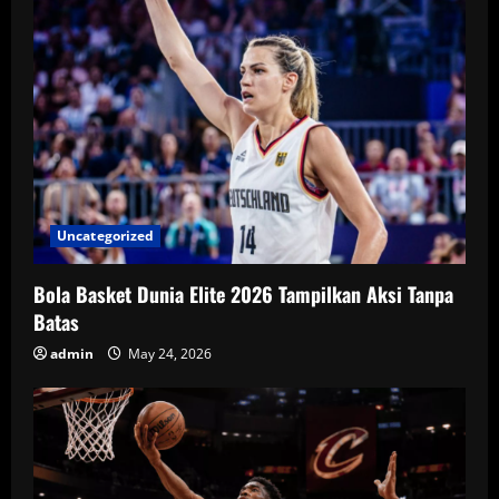
Uncategorized
Bola Basket Dunia Elite 2026 Tampilkan Aksi Tanpa
Batas
admin
May 24, 2026