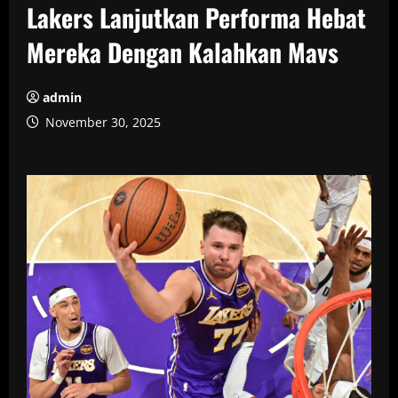
Lakers Lanjutkan Performa Hebat
Mereka Dengan Kalahkan Mavs
admin
November 30, 2025