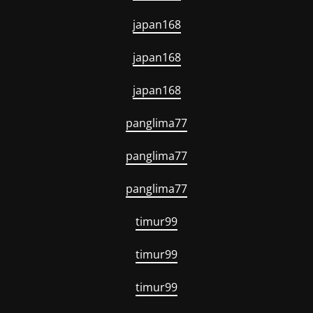
japan168
japan168
japan168
panglima77
panglima77
panglima77
timur99
timur99
timur99