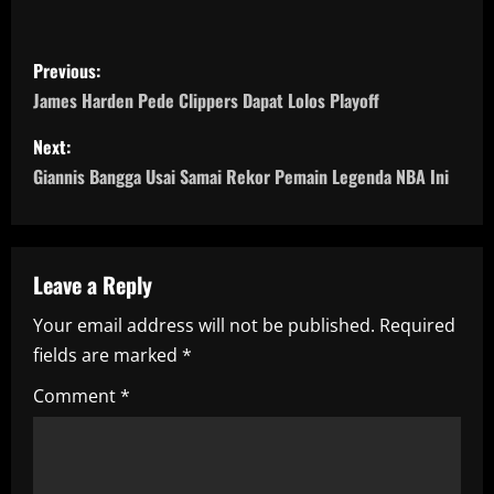
P
Previous:
o
James Harden Pede Clippers Dapat Lolos Playoff
s
Next:
Giannis Bangga Usai Samai Rekor Pemain Legenda NBA Ini
t
n
a
Leave a Reply
Your email address will not be published.
Required
v
fields are marked
*
i
Comment
*
g
a