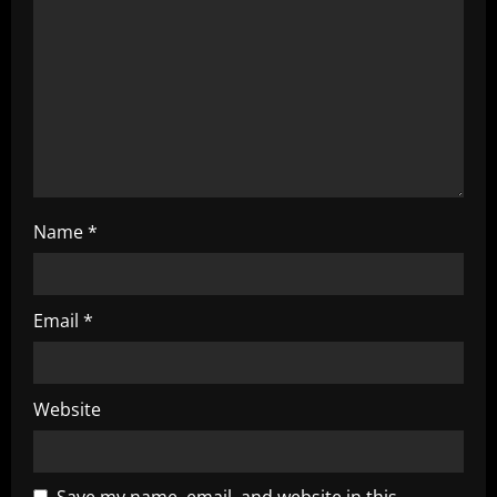
t
i
o
n
Name
*
Email
*
Website
Save my name, email, and website in this