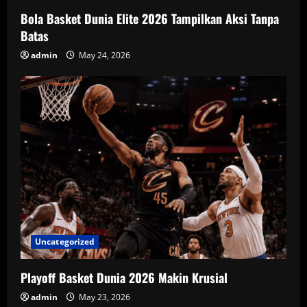
Bola Basket Dunia Elite 2026 Tampilkan Aksi Tanpa
Batas
admin
May 24, 2026
Uncategorized
Playoff Basket Dunia 2026 Makin Krusial
admin
May 23, 2026