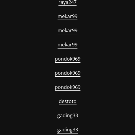
raya247
mekar99
mekar99
mekar99
pondok969
pondok969
pondok969
destoto
gading33
gading33