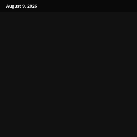
Skip
August 9, 2026
to
content