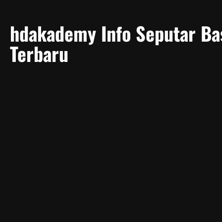
hdakademy Info Seputar Ba
Terbaru