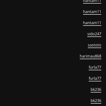
hantam11
hantam11
hantam11
sido247
sastoto
harimau868
furla77
furla77
bk236
bk236