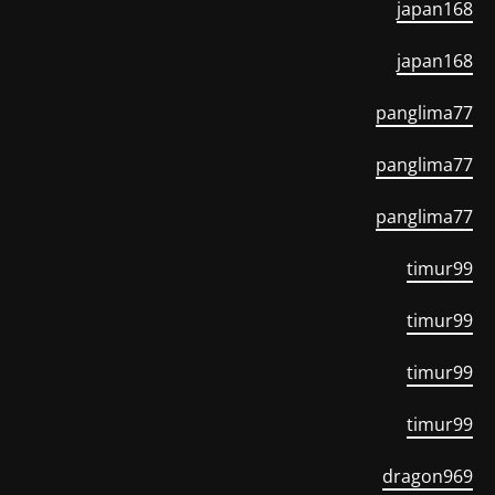
japan168
japan168
panglima77
panglima77
panglima77
timur99
timur99
timur99
timur99
dragon969