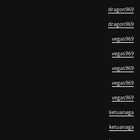
dragon969
dragon969
vegas969
vegas969
vegas969
vegas969
vegas969
ketuanaga
ketuanaga