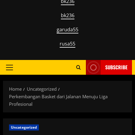
bk236
bk236
garuda55
rusa55
SUBSCRIBE
Primary
Menu
Home
Uncategorized
Perkembangan Basket dari Jalanan Menuju Liga
Profesional
Uncategorized