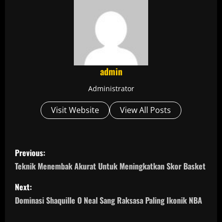
admin
Administrator
Visit Website
View All Posts
P
Previous:
o
Teknik Menembak Akurat Untuk Meningkatkan Skor Basket
s
Next:
Dominasi Shaquille O Neal Sang Raksasa Paling Ikonik NBA
t