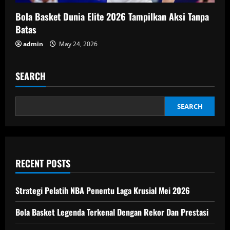
Bola Basket Dunia Elite 2026 Tampilkan Aksi Tanpa
Batas
admin
May 24, 2026
SEARCH
SEARCH
RECENT POSTS
Strategi Pelatih NBA Penentu Laga Krusial Mei 2026
Bola Basket Legenda Terkenal Dengan Rekor Dan Prestasi