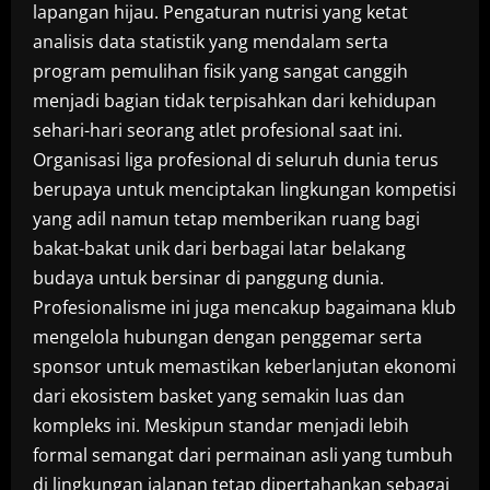
lapangan hijau. Pengaturan nutrisi yang ketat
analisis data statistik yang mendalam serta
program pemulihan fisik yang sangat canggih
menjadi bagian tidak terpisahkan dari kehidupan
sehari-hari seorang atlet profesional saat ini.
Organisasi liga profesional di seluruh dunia terus
berupaya untuk menciptakan lingkungan kompetisi
yang adil namun tetap memberikan ruang bagi
bakat-bakat unik dari berbagai latar belakang
budaya untuk bersinar di panggung dunia.
Profesionalisme ini juga mencakup bagaimana klub
mengelola hubungan dengan penggemar serta
sponsor untuk memastikan keberlanjutan ekonomi
dari ekosistem basket yang semakin luas dan
kompleks ini. Meskipun standar menjadi lebih
formal semangat dari permainan asli yang tumbuh
di lingkungan jalanan tetap dipertahankan sebagai