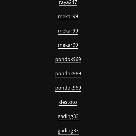
raya247
mekar99
mekar99
mekar99
pondok969
pondok969
pondok969
destoto
gading33
gading33