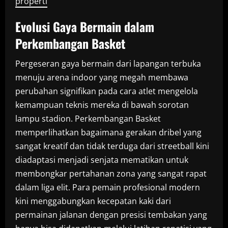
properti
Evolusi Gaya Bermain dalam
Perkembangan Basket
Pergeseran gaya bermain dari lapangan terbuka
menuju arena indoor yang megah membawa
perubahan signifikan pada cara atlet mengelola
kemampuan teknis mereka di bawah sorotan
lampu stadion. Perkembangan Basket
memperlihatkan bagaimana gerakan dribel yang
sangat kreatif dan tidak terduga dari streetball kini
diadaptasi menjadi senjata mematikan untuk
membongkar pertahanan zona yang sangat rapat
dalam liga elit. Para pemain profesional modern
kini menggabungkan kecepatan kaki dari
permainan jalanan dengan presisi tembakan yang