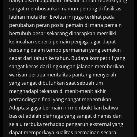
hanya bisa didapatkan melalui latihan repetisi yang
sangat membosankan namun penting di fasilitas
latihan mutakhir. Evolusi ini juga terlihat pada
perubahan peran posisi pemain di mana pemain
bertubuh besar sekarang diharapkan memiliki
kelincahan seperti pemain penjaga agar dapat
bersaing dalam tempo permainan yang semakin
cepat dari tahun ke tahun. Budaya kompetitif yang
sangat keras dari lingkungan jalanan memberikan
warisan berupa mentalitas pantang menyerah
yang sangat dibutuhkan saat sebuah tim
menghadapi tekanan di menit-menit akhir
pertandingan final yang sangat menentukan.
Adaptasi gaya bermain ini membuktikan bahwa
basket adalah olahraga yang sangat dinamis dan
selalu terbuka terhadap pengaruh eksternal yang
dapat memperkaya kualitas permainan secara