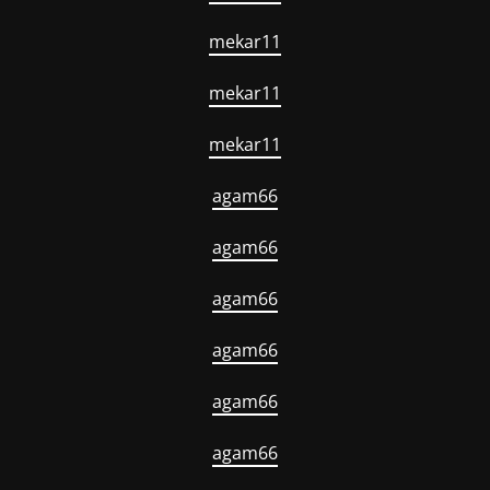
mekar11
mekar11
mekar11
agam66
agam66
agam66
agam66
agam66
agam66