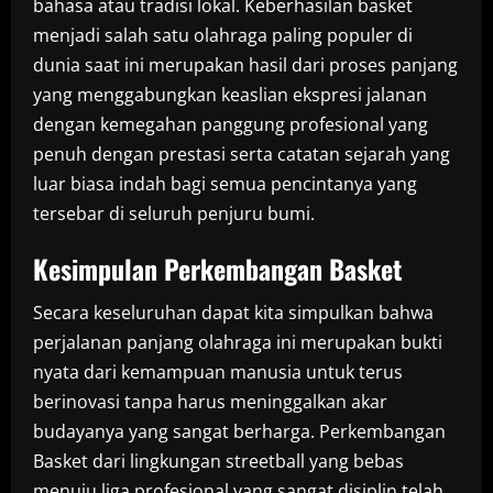
bahasa atau tradisi lokal. Keberhasilan basket
menjadi salah satu olahraga paling populer di
dunia saat ini merupakan hasil dari proses panjang
yang menggabungkan keaslian ekspresi jalanan
dengan kemegahan panggung profesional yang
penuh dengan prestasi serta catatan sejarah yang
luar biasa indah bagi semua pencintanya yang
tersebar di seluruh penjuru bumi.
Kesimpulan Perkembangan Basket
Secara keseluruhan dapat kita simpulkan bahwa
perjalanan panjang olahraga ini merupakan bukti
nyata dari kemampuan manusia untuk terus
berinovasi tanpa harus meninggalkan akar
budayanya yang sangat berharga. Perkembangan
Basket dari lingkungan streetball yang bebas
menuju liga profesional yang sangat disiplin telah