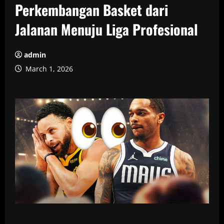
Perkembangan Basket dari
Jalanan Menuju Liga Profesional
admin
March 1, 2026