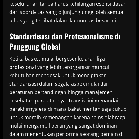
keseluruhan tanpa harus kehilangan esensi dasar
dari sportivitas yang dijunjung tinggi oleh semua
pihak yang terlibat dalam komunitas besar ini.
Standardisasi dan Profesionalisme di
Panggung Global
Ketika basket mulai bergeser ke arah liga
profesional yang lebih terorganisir muncul
kebutuhan mendesak untuk menciptakan
standarisasi dalam segala aspek mulai dari
peraturan pertandingan hingga manajemen
kesehatan para atletnya. Transisi ini menandai
berakhirnya era di mana bakat mentah saja cukup
untuk meraih kemenangan karena sains olahraga
mulai mengambil peran yang sangat dominan
dalam menentukan performa seorang pemain di