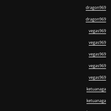
dragon969
dragon969
vegas969
vegas969
vegas969
vegas969
vegas969
ketuanaga
ketuanaga