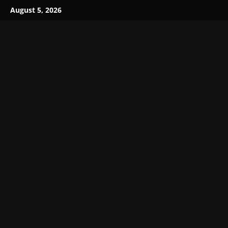
Skip
August 5, 2026
to
content