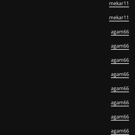
mekar11
mekar11
agam66
agam66
agam66
agam66
agam66
agam66
agam66
agam66