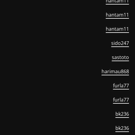
hantam11
hantam11
hantam11
sido247
sastoto
harimau868
furla77
furla77
bk236
bk236