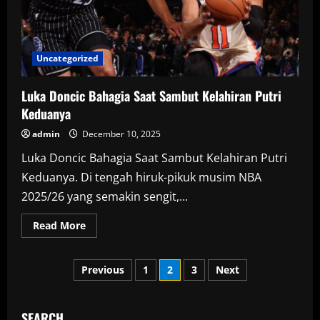
Uncategorized
Luka Doncic Bahagia Saat Sambut Kelahiran Putri
Keduanya
admin
December 10, 2025
Luka Doncic Bahagia Saat Sambut Kelahiran Putri
Keduanya. Di tengah hiruk-pikuk musim NBA
2025/26 yang semakin sengit,...
Read
Read More
more
about
Luka
Posts
Doncic
Previous
1
2
3
Next
Bahagia
Saat
pagination
Sambut
Kelahiran
Putri
SEARCH