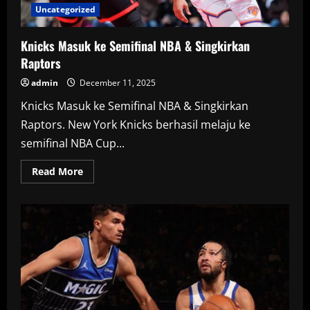
Uncategorized
Knicks Masuk ke Semifinal NBA & Singkirkan
Raptors
admin
December 11, 2025
Knicks Masuk ke Semifinal NBA & Singkirkan
Raptors. New York Knicks berhasil melaju ke
semifinal NBA Cup...
Read
Read More
more
about
Knicks
Masuk
ke
Semifinal
NBA
&
Singkirkan
Raptors