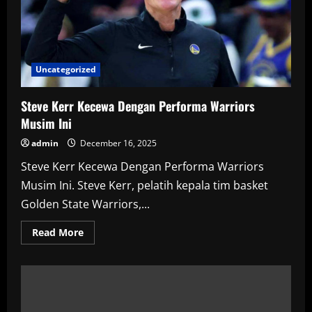
United
Uncategorized
Steve Kerr Kecewa Dengan Performa Warriors
Musim Ini
admin
December 16, 2025
Steve Kerr Kecewa Dengan Performa Warriors
Musim Ini. Steve Kerr, pelatih kepala tim basket
Golden State Warriors,...
Read
Read More
more
about
Steve
Kerr
Kecewa
Dengan
Performa
Warriors