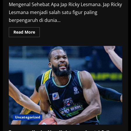
Mengenal Sehebat Apa Jap Ricky Lesmana. Jap Ricky
Lesmana menjadi salah satu figur paling
berpengaruh di dunia...
Read
Read More
more
about
Mengenal
Sehebat
Apa
Jap
Ricky
Lesmana
Uncategorized