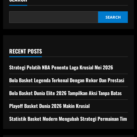
Keduanya
SEARCH
RECENT POSTS
Strategi Pelatih NBA Penentu Laga Krusial Mei 2026
Bola Basket Legenda Terkenal Dengan Rekor Dan Prestasi
Bola Basket Dunia Elite 2026 Tampilkan Aksi Tanpa Batas
Playoff Basket Dunia 2026 Makin Krusial
Statistik Basket Modern Mengubah Strategi Permainan Tim