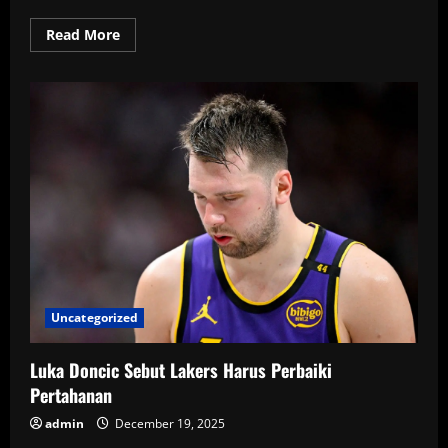
Read
Read More
more
about
Brooks
Membuat
Suns
Hampir
Dikalahkan
Warriors
Uncategorized
Luka Doncic Sebut Lakers Harus Perbaiki
Pertahanan
admin
December 19, 2025