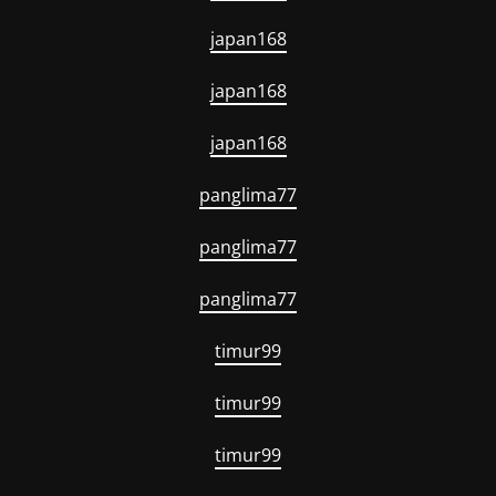
japan168
japan168
japan168
panglima77
panglima77
panglima77
timur99
timur99
timur99