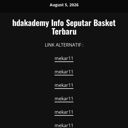
Skip
August 5, 2026
to
content
hdakademy Info Seputar Basket
Terbaru
LINK ALTERNATIF :
mekar11
mekar11
mekar11
mekar11
mekar11
mekar11