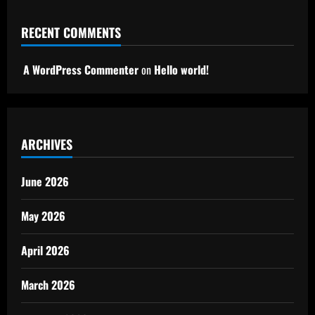
RECENT COMMENTS
A WordPress Commenter
on
Hello world!
ARCHIVES
June 2026
May 2026
April 2026
March 2026