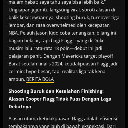
malam hebat; saya tahu saya bisa lebih baik.”
Ungkapan jujur itu langsung viral, soroti alasan di
balik kekecewaannya: shooting buruk, turnover tiga
lembar, dan rasa overwhelmed oleh kecepatan
NBA. Pelatih Jason Kidd coba tenangkan, bilang ini
bagian belajar, tapi bagi Flagg—yang di Duke
musim lalu rata-rata 18 poin—debut ini jadi
pelajaran pahit. Dengan Mavericks target playoff
Barat setelah finalis 2024, ketidakpuasan Flagg jadi
cermin: hype besar, tapi realitas liga tak kenal
ampun.
BERITA BOLA
Shooting Buruk dan Kesalahan Finishing:
Alasan Cooper Flagg Tidak Puas Dengan Laga
Debutnya
Alasan utama ketidakpuasan Flagg adalah efisiensi
tembakannya yang jauh di bawah ekspektasi. Dari