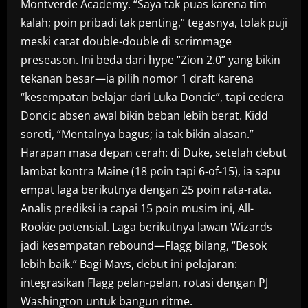
Montverde Academy. “Saya tak puas karena tim
kalah; poin pribadi tak penting,” tegasnya, tolak puji
meski catat double-double di scrimmage
preseason. Ini beda dari hype “Zion 2.0” yang bikin
tekanan besar—ia pilih nomor 1 draft karena
“kesempatan belajar dari Luka Doncic”, tapi cedera
Doncic absen awal bikin beban lebih berat. Kidd
soroti, “Mentalnya bagus; ia tak bikin alasan.”
Harapan masa depan cerah: di Duke, setelah debut
lambat kontra Maine (18 poin tapi 6-of-15), ia sapu
empat laga berikutnya dengan 25 poin rata-rata.
Analis prediksi ia capai 15 poin musim ini, All-
Rookie potensial. Laga berikutnya lawan Wizards
jadi kesempatan rebound—Flagg bilang, “Besok
lebih baik.” Bagi Mavs, debut ini pelajaran:
integrasikan Flagg pelan-pelan, rotasi dengan PJ
Washington untuk bangun ritme.