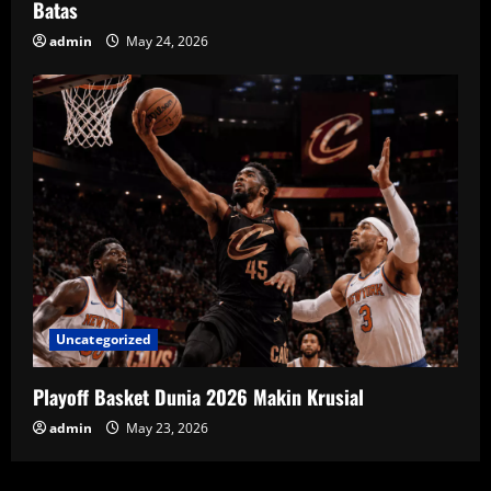
Batas
admin
May 24, 2026
Uncategorized
Playoff Basket Dunia 2026 Makin Krusial
admin
May 23, 2026