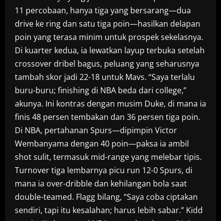
11 percobaan, hanya tiga yang bersarang—dua
drive ke ring dan satu tiga poin—hasilkan delapan
poin yang terasa minim untuk prospek sekelasnya.
Di kuarter kedua, ia lewatkan layup terbuka setelah
crossover dribel bagus, peluang yang seharusnya
tambah skor jadi 22-18 untuk Mavs. “Saya terlalu
buru-buru; finishing di NBA beda dari college,”
akunya. Ini kontras dengan musim Duke, di mana ia
finis 48 persen tembakan dan 36 persen tiga poin.
Di NBA, pertahanan Spurs—dipimpin Victor
Wembanyama dengan 40 poin—paksa ia ambil
shot sulit, termasuk mid-range yang melebar tipis.
Turnover tiga lembarnya picu run 12-0 Spurs, di
mana ia over-dribble dan kehilangan bola saat
double-teamed. Flagg bilang, “Saya coba ciptakan
sendiri, tapi itu kesalahan; harus lebih sabar.” Kidd