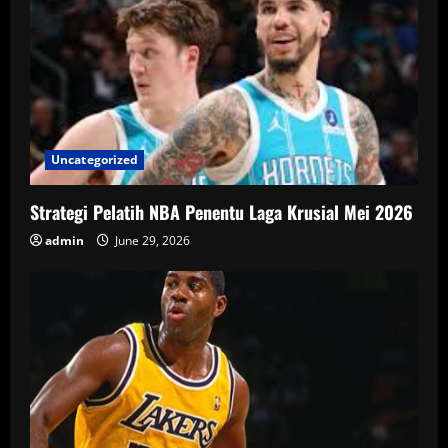
Uncategorized
Strategi Pelatih NBA Penentu Laga Krusial Mei 2026
admin
June 29, 2026