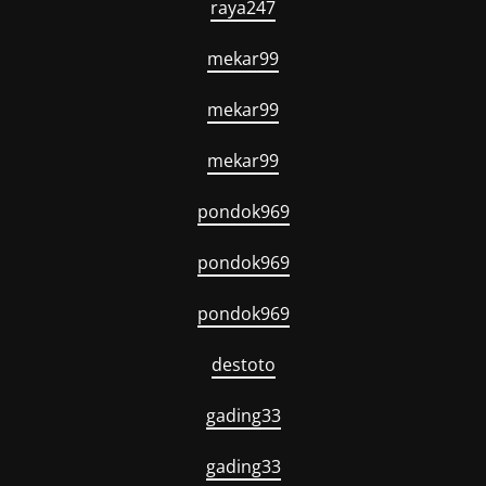
raya247
mekar99
mekar99
mekar99
pondok969
pondok969
pondok969
destoto
gading33
gading33