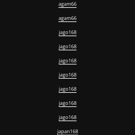
agam66
agam66
jago168
jago168
jago168
jago168
jago168
jago168
jago168
japan168