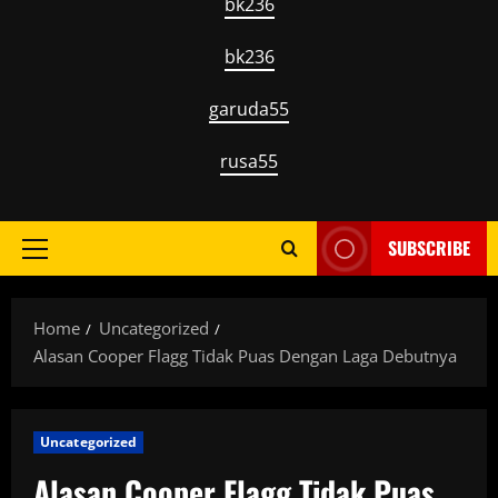
bk236
bk236
garuda55
rusa55
SUBSCRIBE
Primary
Menu
Home
Uncategorized
Alasan Cooper Flagg Tidak Puas Dengan Laga Debutnya
Uncategorized
Alasan Cooper Flagg Tidak Puas