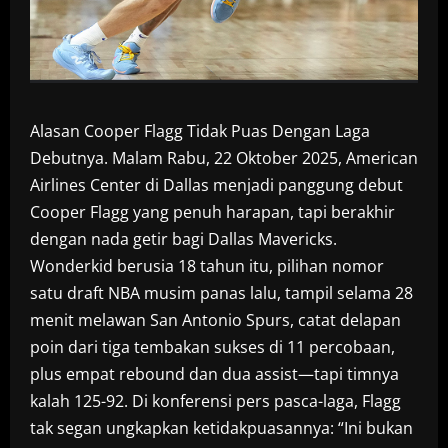
Alasan Cooper Flagg Tidak Puas Dengan Laga
Debutnya. Malam Rabu, 22 Oktober 2025, American
Airlines Center di Dallas menjadi panggung debut
Cooper Flagg yang penuh harapan, tapi berakhir
dengan nada getir bagi Dallas Mavericks.
Wonderkid berusia 18 tahun itu, pilihan nomor
satu draft NBA musim panas lalu, tampil selama 28
menit melawan San Antonio Spurs, catat delapan
poin dari tiga tembakan sukses di 11 percobaan,
plus empat rebound dan dua assist—tapi timnya
kalah 125-92. Di konferensi pers pasca-laga, Flagg
tak segan ungkapkan ketidakpuasannya: “Ini bukan