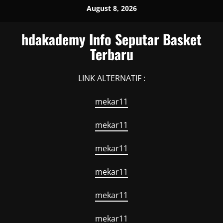
Skip
August 8, 2026
to
content
hdakademy Info Seputar Basket
Terbaru
LINK ALTERNATIF :
mekar11
mekar11
mekar11
mekar11
mekar11
mekar11