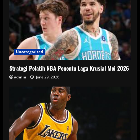
Uncategorized
Strategi Pelatih NBA Penentu Laga Krusial Mei 2026
admin
June 29, 2026