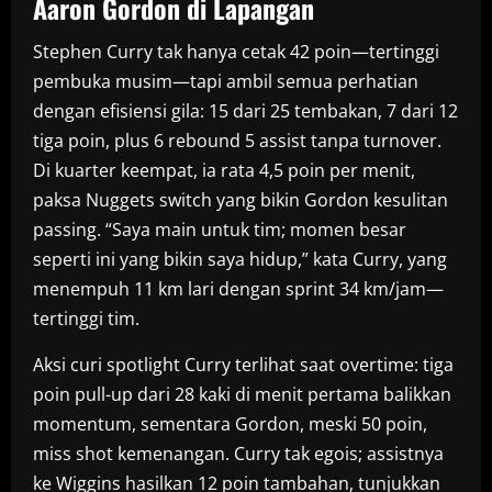
Aaron Gordon di Lapangan
Stephen Curry tak hanya cetak 42 poin—tertinggi
pembuka musim—tapi ambil semua perhatian
dengan efisiensi gila: 15 dari 25 tembakan, 7 dari 12
tiga poin, plus 6 rebound 5 assist tanpa turnover.
Di kuarter keempat, ia rata 4,5 poin per menit,
paksa Nuggets switch yang bikin Gordon kesulitan
passing. “Saya main untuk tim; momen besar
seperti ini yang bikin saya hidup,” kata Curry, yang
menempuh 11 km lari dengan sprint 34 km/jam—
tertinggi tim.
Aksi curi spotlight Curry terlihat saat overtime: tiga
poin pull-up dari 28 kaki di menit pertama balikkan
momentum, sementara Gordon, meski 50 poin,
miss shot kemenangan. Curry tak egois; assistnya
ke Wiggins hasilkan 12 poin tambahan, tunjukkan