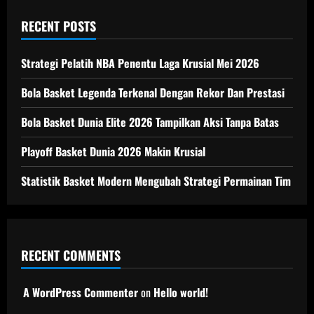
RECENT POSTS
Strategi Pelatih NBA Penentu Laga Krusial Mei 2026
Bola Basket Legenda Terkenal Dengan Rekor Dan Prestasi
Bola Basket Dunia Elite 2026 Tampilkan Aksi Tanpa Batas
Playoff Basket Dunia 2026 Makin Krusial
Statistik Basket Modern Mengubah Strategi Permainan Tim
RECENT COMMENTS
A WordPress Commenter
on
Hello world!