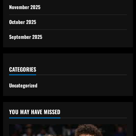
November 2025
October 2025
September 2025
CATEGORIES
Uncategorized
YOU MAY HAVE MISSED