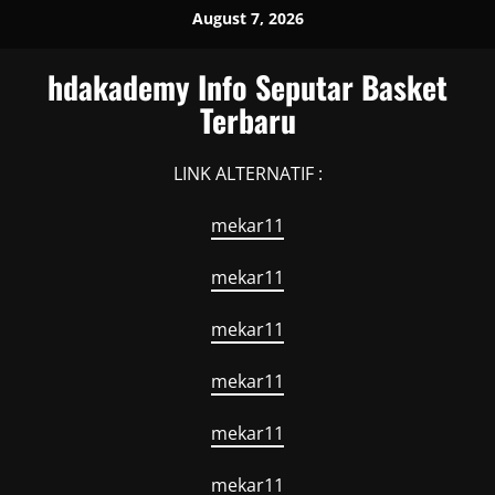
Skip
August 7, 2026
to
content
hdakademy Info Seputar Basket
Terbaru
LINK ALTERNATIF :
mekar11
mekar11
mekar11
mekar11
mekar11
mekar11