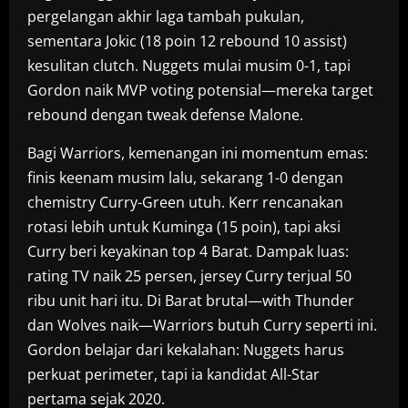
pergelangan akhir laga tambah pukulan,
sementara Jokic (18 poin 12 rebound 10 assist)
kesulitan clutch. Nuggets mulai musim 0-1, tapi
Gordon naik MVP voting potensial—mereka target
rebound dengan tweak defense Malone.
Bagi Warriors, kemenangan ini momentum emas:
finis keenam musim lalu, sekarang 1-0 dengan
chemistry Curry-Green utuh. Kerr rencanakan
rotasi lebih untuk Kuminga (15 poin), tapi aksi
Curry beri keyakinan top 4 Barat. Dampak luas:
rating TV naik 25 persen, jersey Curry terjual 50
ribu unit hari itu. Di Barat brutal—with Thunder
dan Wolves naik—Warriors butuh Curry seperti ini.
Gordon belajar dari kekalahan: Nuggets harus
perkuat perimeter, tapi ia kandidat All-Star
pertama sejak 2020.